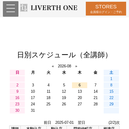
STORES
会員様ログイン・ご予約
日別スケジュール（全講師）
«
2026-08
»
日
月
火
水
木
金
土
1
2
3
4
5
6
7
8
9
10
11
12
13
14
15
16
17
18
19
20
21
22
23
24
25
26
27
28
29
30
31
前日
2025-07-01
翌日
(2/2)次
講師
本駒込店
駒込店
門前仲町店
根津店