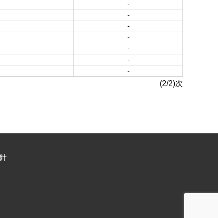
-
-
-
-
-
-
-
(2/2)次
針