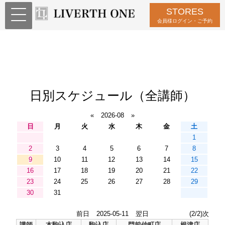
STORES
会員様ログイン・ご予約
日別スケジュール（全講師）
«
2026-08
»
日
月
火
水
木
金
土
1
2
3
4
5
6
7
8
9
10
11
12
13
14
15
16
17
18
19
20
21
22
23
24
25
26
27
28
29
30
31
前日
2025-05-11
翌日
(2/2)次
講師
本駒込店
駒込店
門前仲町店
根津店