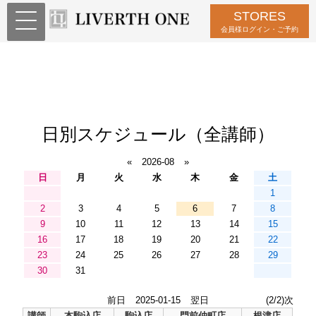
STORES
会員様ログイン・ご予約
日別スケジュール（全講師）
«
2026-08
»
日
月
火
水
木
金
土
1
2
3
4
5
6
7
8
9
10
11
12
13
14
15
16
17
18
19
20
21
22
23
24
25
26
27
28
29
30
31
前日
2025-01-15
翌日
(2/2)次
講師
本駒込店
駒込店
門前仲町店
根津店