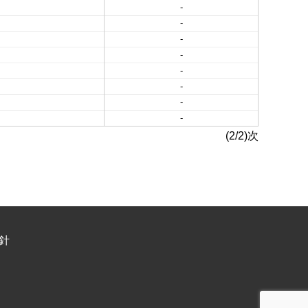
-
-
-
-
-
-
-
-
(2/2)次
針