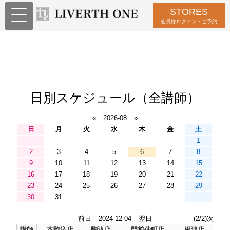
STORES
会員様ログイン・ご予約
日別スケジュール（全講師）
«
2026-08
»
日
月
火
水
木
金
土
1
2
3
4
5
6
7
8
9
10
11
12
13
14
15
16
17
18
19
20
21
22
23
24
25
26
27
28
29
30
31
前日
2024-12-04
翌日
(2/2)次
講師
本駒込店
駒込店
門前仲町店
根津店