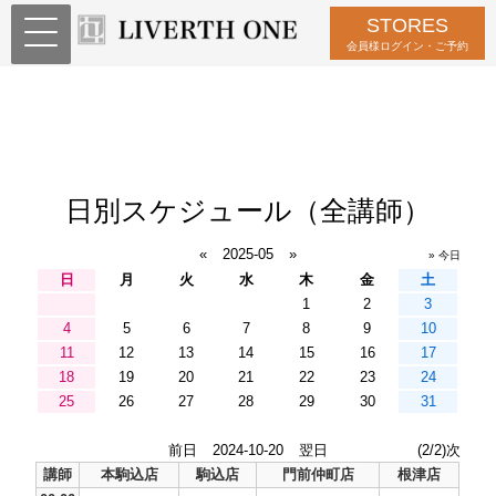
STORES
会員様ログイン・ご予約
日別スケジュール（全講師）
«
2025-05
»
» 今日
日
月
火
水
木
金
土
1
2
3
4
5
6
7
8
9
10
11
12
13
14
15
16
17
18
19
20
21
22
23
24
25
26
27
28
29
30
31
前日
2024-10-20
翌日
(2/2)次
講師
本駒込店
駒込店
門前仲町店
根津店