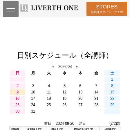
STORES
会員様ログイン・ご予約
日別スケジュール（全講師）
«
2026-08
»
日
月
火
水
木
金
土
1
2
3
4
5
6
7
8
9
10
11
12
13
14
15
16
17
18
19
20
21
22
23
24
25
26
27
28
29
30
31
前日
2024-09-20
翌日
(2/2)次
講師
本駒込店
駒込店
門前仲町店
根津店