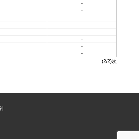
-
-
-
-
-
-
-
-
(2/2)次
針