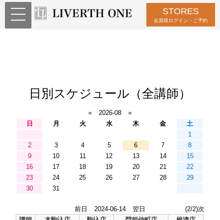
STORES
会員様ログイン・ご予約
日別スケジュール（全講師）
«
2026-08
»
日
月
火
水
木
金
土
1
2
3
4
5
6
7
8
9
10
11
12
13
14
15
16
17
18
19
20
21
22
23
24
25
26
27
28
29
30
31
前日
2024-06-14
翌日
(2/2)次
講師
本駒込店
駒込店
門前仲町店
根津店