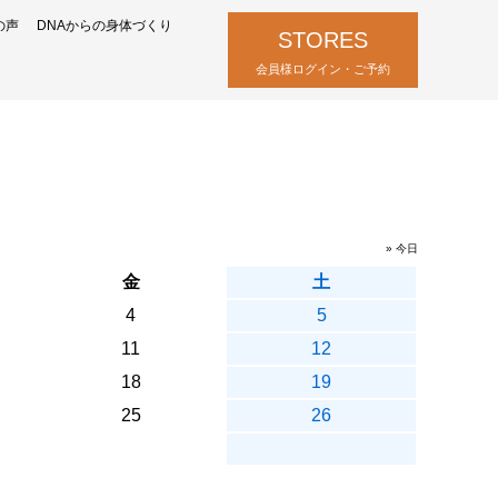
の声
DNAからの身体づくり
STORES
会員様ログイン・ご予約
» 今日
金
土
4
5
11
12
18
19
25
26