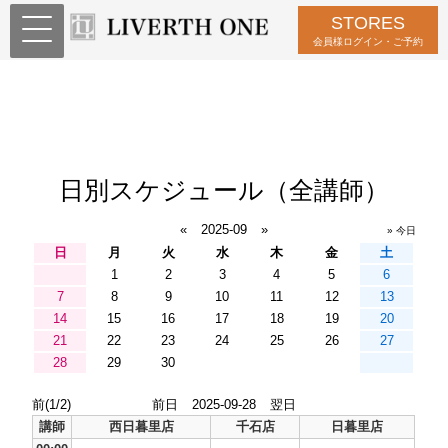
STORES
会員様ログイン・ご予約
日別スケジュール（全講師）
«
2025-09
»
» 今日
日
月
火
水
木
金
土
1
2
3
4
5
6
7
8
9
10
11
12
13
14
15
16
17
18
19
20
21
22
23
24
25
26
27
28
29
30
前(1/2)
前日
2025-09-28
翌日
講師
西日暮里店
千石店
日暮里店