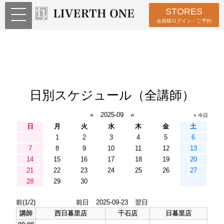
STORES
会員様ログイン・ご予約
日別スケジュール（全講師）
«
2025-09
»
» 今日
日
月
火
水
木
金
土
1
2
3
4
5
6
7
8
9
10
11
12
13
14
15
16
17
18
19
20
21
22
23
24
25
26
27
28
29
30
前(1/2)
前日
2025-09-23
翌日
講師
西日暮里店
千石店
日暮里店