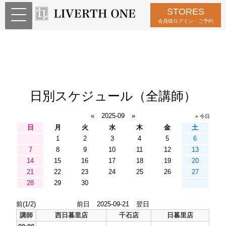
STORES
会員様ログイン・ご予約
日別スケジュール（全講師）
«
2025-09
»
» 今日
日
月
火
水
木
金
土
1
2
3
4
5
6
7
8
9
10
11
12
13
14
15
16
17
18
19
20
21
22
23
24
25
26
27
28
29
30
前(1/2)
前日
2025-09-21
翌日
講師
西日暮里店
千石店
日暮里店