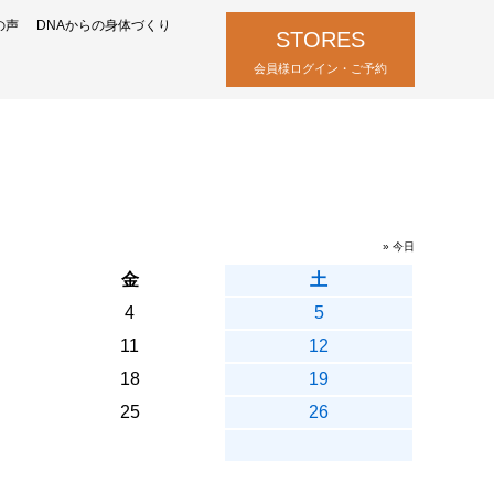
の声
DNAからの身体づくり
STORES
会員様ログイン・ご予約
» 今日
金
土
4
5
11
12
18
19
25
26