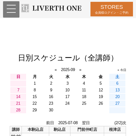
STORES
会員様ログイン・ご予約
日別スケジュール（全講師）
«
2025-09
»
» 今日
日
月
火
水
木
金
土
1
2
3
4
5
6
7
8
9
10
11
12
13
14
15
16
17
18
19
20
21
22
23
24
25
26
27
28
29
30
前日
2025-07-08
翌日
(2/2)次
講師
本駒込店
駒込店
門前仲町店
根津店