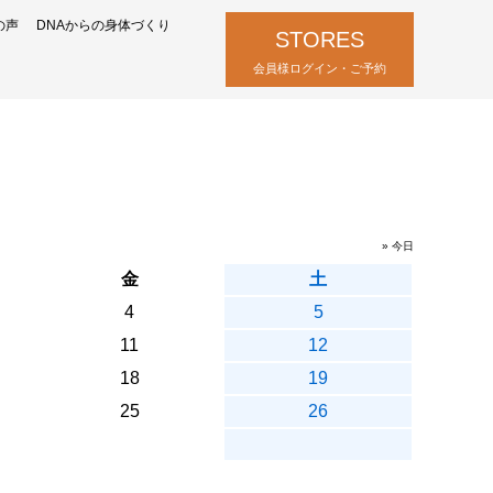
の声
DNAからの身体づくり
STORES
会員様ログイン・ご予約
» 今日
金
土
4
5
11
12
18
19
25
26