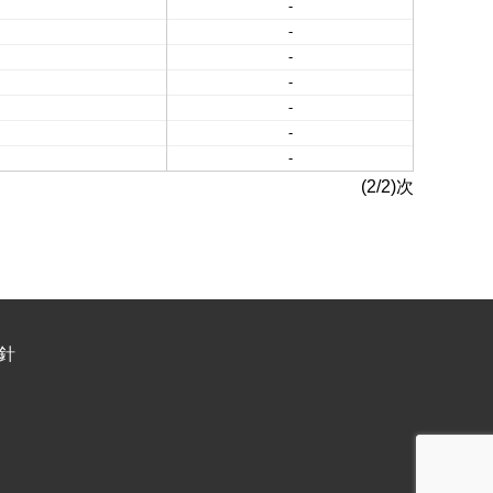
-
-
-
-
-
-
-
(2/2)次
針