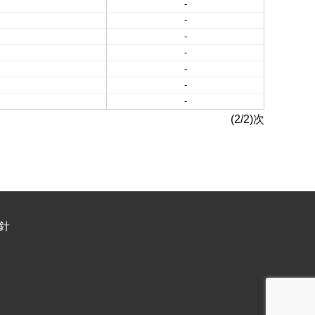
-
-
-
-
-
-
-
(2/2)次
針