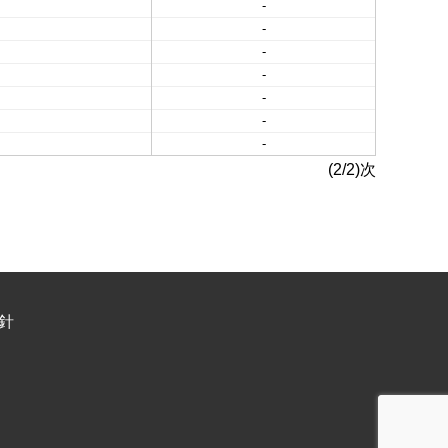
-
-
-
-
-
-
-
(2/2)次
針