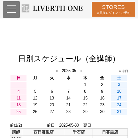
STORES
会員様ログイン・ご予約
日別スケジュール（全講師）
«
2025-05
»
» 今日
日
月
火
水
木
金
土
1
2
3
4
5
6
7
8
9
10
11
12
13
14
15
16
17
18
19
20
21
22
23
24
25
26
27
28
29
30
31
前(1/2)
前日
2025-05-30
翌日
講師
西日暮里店
千石店
日暮里店