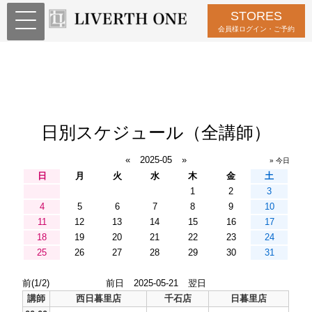
STORES
会員様ログイン・ご予約
日別スケジュール（全講師）
«
2025-05
»
» 今日
日
月
火
水
木
金
土
1
2
3
4
5
6
7
8
9
10
11
12
13
14
15
16
17
18
19
20
21
22
23
24
25
26
27
28
29
30
31
前(1/2)
前日
2025-05-21
翌日
講師
西日暮里店
千石店
日暮里店