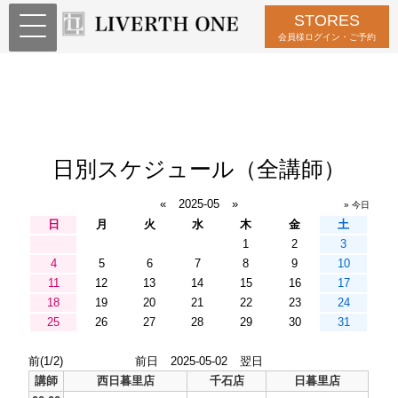
STORES
会員様ログイン・ご予約
日別スケジュール（全講師）
«
2025-05
»
» 今日
日
月
火
水
木
金
土
1
2
3
4
5
6
7
8
9
10
11
12
13
14
15
16
17
18
19
20
21
22
23
24
25
26
27
28
29
30
31
前(1/2)
前日
2025-05-02
翌日
講師
西日暮里店
千石店
日暮里店