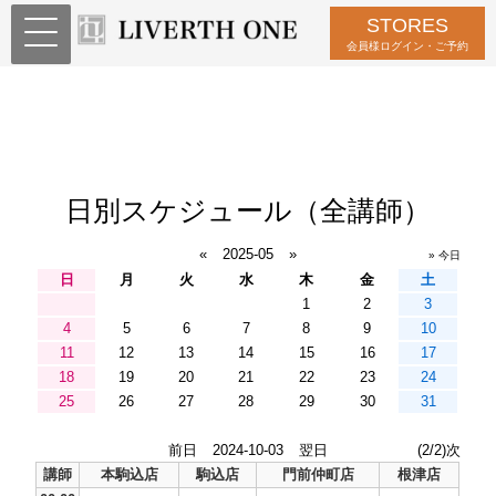
STORES
会員様ログイン・ご予約
日別スケジュール（全講師）
«
2025-05
»
» 今日
日
月
火
水
木
金
土
1
2
3
4
5
6
7
8
9
10
11
12
13
14
15
16
17
18
19
20
21
22
23
24
25
26
27
28
29
30
31
前日
2024-10-03
翌日
(2/2)次
講師
本駒込店
駒込店
門前仲町店
根津店