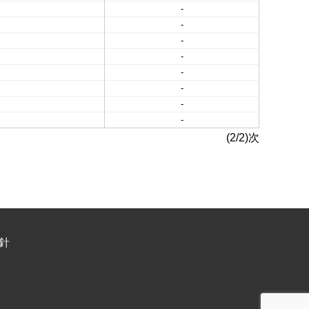
-
-
-
-
-
-
-
-
(2/2)次
針