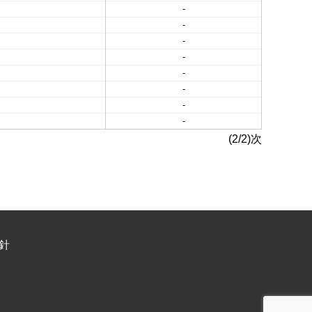
-
-
-
-
-
-
-
-
(2/2)次
針