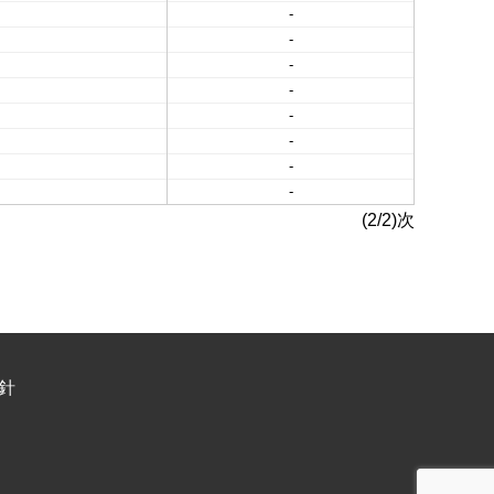
-
-
-
-
-
-
-
-
(2/2)次
針