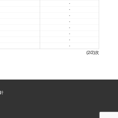
-
-
-
-
-
-
-
-
(2/2)次
針