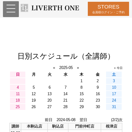
STORES
会員様ログイン・ご予約
日別スケジュール（全講師）
«
2025-05
»
» 今日
日
月
火
水
木
金
土
1
2
3
4
5
6
7
8
9
10
11
12
13
14
15
16
17
18
19
20
21
22
23
24
25
26
27
28
29
30
31
前日
2024-05-08
翌日
(2/2)次
講師
本駒込店
駒込店
門前仲町店
根津店