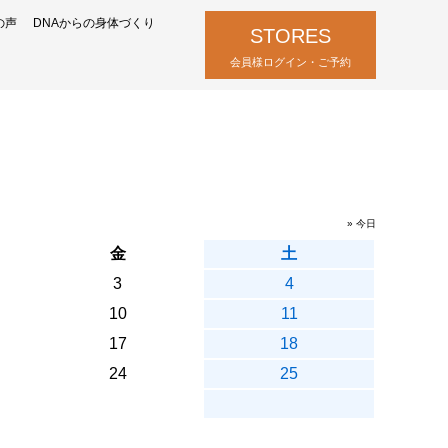
の声
DNAからの身体づくり
STORES
会員様ログイン・ご予約
» 今日
金
土
3
4
10
11
17
18
24
25