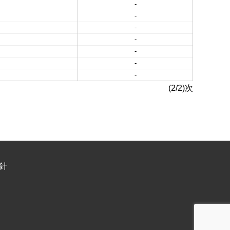
-
-
-
-
-
-
-
(2/2)次
針