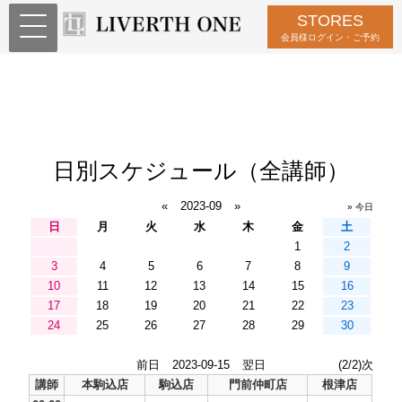
STORES
会員様ログイン・ご予約
日別スケジュール（全講師）
«
2023-09
»
» 今日
日
月
火
水
木
金
土
1
2
3
4
5
6
7
8
9
10
11
12
13
14
15
16
17
18
19
20
21
22
23
24
25
26
27
28
29
30
前日
2023-09-15
翌日
(2/2)次
講師
本駒込店
駒込店
門前仲町店
根津店