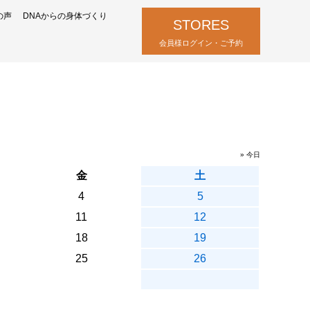
の声
DNAからの身体づくり
STORES
会員様ログイン・ご予約
» 今日
金
土
4
5
11
12
18
19
25
26