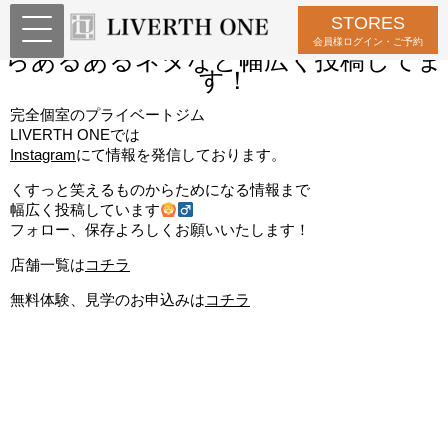
STORES
Instagram随時更新中！ためになる話か
会員様ログイン・ご予約
らあるあるネタなど幅広く投稿してま
す！
完全個室のプライベートジム
LIVERTH ONEでは
Instagram
にて情報を発信しております。
くすっと笑えるものからためになる情報まで
幅広く投稿しています
フォロー、保存よろしくお願いいたします！
店舗一覧は
コチラ
無料体験、見学のお申込みは
コチラ