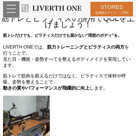
STORES
当店ではピラティスが受けられます！
会員様ログイン・ご予約
筋トレとピラティスの併用でQOLを上
げましょう！
筋トレだけでも、ピラティスだけでも届かない“理想のボディ”を。
LIVERTH ONEでは、
筋力トレーニングとピラティスの両方
を
行うことで、
見た目・機能・姿勢すべてを整えるボディメイクを実現してい
ます。
筋トレで筋肉を鍛えるだけではなく、ピラティスで体幹や呼
吸、姿勢を整えることで、
動きの質やパフォーマンスが飛躍的に向上
します。